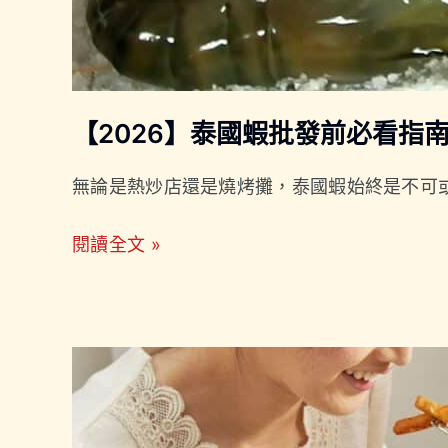
薦
品
牌
一
【2026】泰國蝦批發前必看指
次
掌
無論是熱炒店還是燒烤攤，泰國蝦始終是不可或
握！
閱讀全文 »
【2026】
泰
國