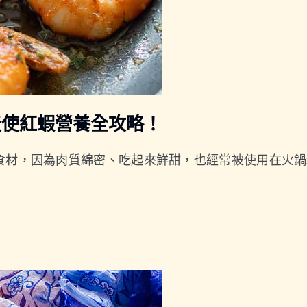
天使紅蝦營養全攻略！
食材，因為肉質綿密、吃起來鮮甜，也經常被使用在火鍋