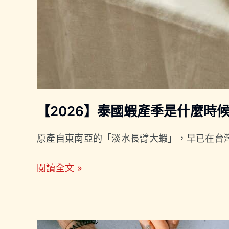
好
吃
的
時
節！
【2026】泰國蝦產季是什麼時
原產自東南亞的「淡水長臂大蝦」，早已在台
閱讀全文 »
【2026】