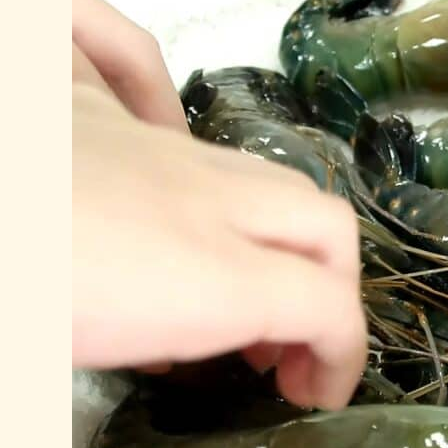
泰
國
蝦
批
發
前
必
看
指
南：
規
格、
行
情、
推