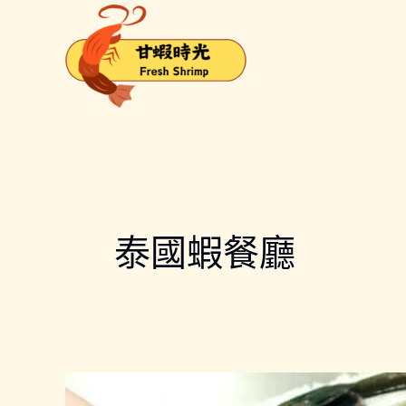
跳
文
至
章
主
分
要
頁
內
容
泰國蝦餐廳
【2026】