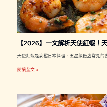
紅
蝦！
天
使
紅
【2026】一文解析天使紅蝦！
蝦
營
天使紅蝦是高檔日本料理、五星級飯店常見的
養
全
閱讀全文 »
攻
略！
【2026】
海