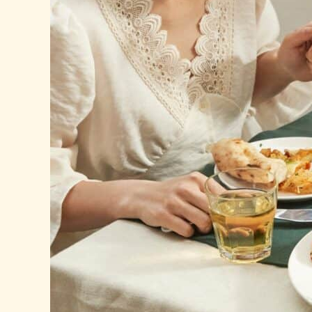
蝦
產
季
是
什
麼
時
候？
告
訴
你
泰
國
蝦
最