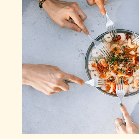
櫻
花
蝦
營
養
價
值
大
解
析！
與
其
他
蝦