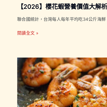
類
【2026】櫻花蝦營養價值大解
比
較
聯合國統計，台灣每人每年平均吃34公斤海
一
閱讀全文 »
次
看！
【2026】
一
文
解
析
天
使