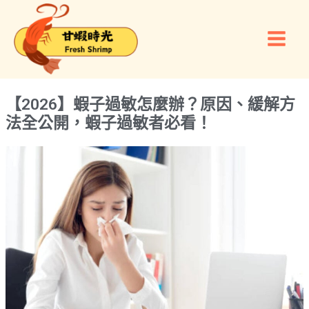
跳
Main
至
Men
主
要
內
容
【2026】蝦子過敏怎麼辦？原因、緩解方
法全公開，蝦子過敏者必看！