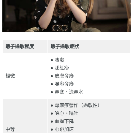
蝦子過敏程度
蝦子過敏症狀
● 咳嗽
● 起紅疹
輕微
● 皮膚發癢
● 喉嚨發癢
● 鼻塞、流鼻水
● 蕁麻疹發作（過敏性）
● 噁心、嘔吐
● 血壓下降
中等
● 心跳加速