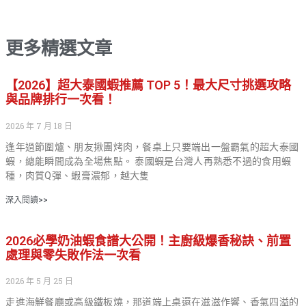
更多精選文章
【2026】超大泰國蝦推薦 TOP 5！最大尺寸挑選攻略
與品牌排行一次看！
2026 年 7 月 18 日
逢年過節圍爐、朋友揪團烤肉，餐桌上只要端出一盤霸氣的超大泰國
蝦，總能瞬間成為全場焦點。 泰國蝦是台灣人再熟悉不過的食用蝦
種，肉質Q彈、蝦膏濃郁，越大隻
深入閱讀>>
2026必學奶油蝦食譜大公開！主廚級爆香秘訣、前置
處理與零失敗作法一次看
2026 年 5 月 25 日
走進海鮮餐廳或高級鐵板燒，那道端上桌還在滋滋作響、香氣四溢的