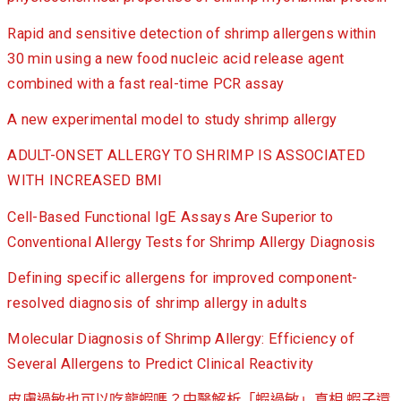
Rapid and sensitive detection of shrimp allergens within
30 min using a new food nucleic acid release agent
combined with a fast real-time PCR assay
A new experimental model to study shrimp allergy
ADULT-ONSET ALLERGY TO SHRIMP IS ASSOCIATED
WITH INCREASED BMI
Cell-Based Functional IgE Assays Are Superior to
Conventional Allergy Tests for Shrimp Allergy Diagnosis
Defining specific allergens for improved component-
resolved diagnosis of shrimp allergy in adults
Molecular Diagnosis of Shrimp Allergy: Efficiency of
Several Allergens to Predict Clinical Reactivity
皮膚過敏也可以吃龍蝦嗎？中醫解析「蝦過敏」真相 蝦子還