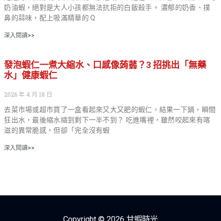
奶油蝦，絕對是大人小孩都無法抗拒的白飯殺手。 濃郁的奶香、撲
鼻的蒜味，配上吸滿精華的 Q
深入閱讀>>
發泡蝦仁一煮大縮水、口感像蒟蒻？3 招挑出「無藥
水」健康蝦仁
2026 年 4 月 18 日
去菜市場或超市買了一盒看起來又大又肥的蝦仁，結果一下鍋，瞬間
狂出水，最後縮水縮到剩下一半不到？ 吃進嘴裡，雖然咬起來有喀
滋的異常脆感，但卻「完全沒有蝦
深入閱讀>>
Copyright © 2026 甘蝦時光