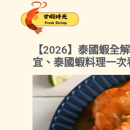
跳
至
主
要
內
容
【2026】泰國蝦全
宜、泰國蝦料理一次