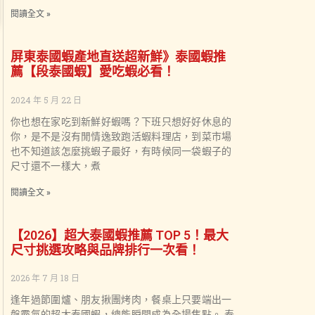
閱讀全文 »
屏東泰國蝦產地直送超新鮮》泰國蝦推
薦【段泰國蝦】愛吃蝦必看！
2024 年 5 月 22 日
你也想在家吃到新鮮好蝦嗎？下班只想好好休息的
你，是不是沒有閒情逸致跑活蝦料理店，到菜市場
也不知道該怎麼挑蝦子最好，有時候同一袋蝦子的
尺寸還不一樣大，煮
閱讀全文 »
【2026】超大泰國蝦推薦 TOP 5！最大
尺寸挑選攻略與品牌排行一次看！
2026 年 7 月 18 日
逢年過節圍爐、朋友揪團烤肉，餐桌上只要端出一
盤霸氣的超大泰國蝦，總能瞬間成為全場焦點。 泰