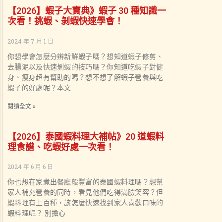
【2026】蝦子大寶典》蝦子 30 種知識一
次看！挑蝦、剝蝦快速學會！
2024 年 7 月 1 日
你想學會怎麼分辨新鮮蝦子嗎？想知道蝦子修剪、
去腸泥以及快速剝蝦的技巧嗎？你知道吃蝦子對健
身、瘦身超有幫助的嗎？想不想了解蝦子營養與吃
蝦子的好處呢？本文
閱讀全文 »
【2026】泰國蝦料理大補帖》20 道蝦料
理食譜、吃蝦好處一次看！​
2024 年 6 月 6 日
你也想在家煮出餐廳般豐富的泰國蝦料理嗎？想幫
家人補充營養的同時，看見他們吃得滿臉笑容？但
蝦料理有上百種，該怎麼快速找到家人喜歡口味的
蝦料理呢？ 別擔心