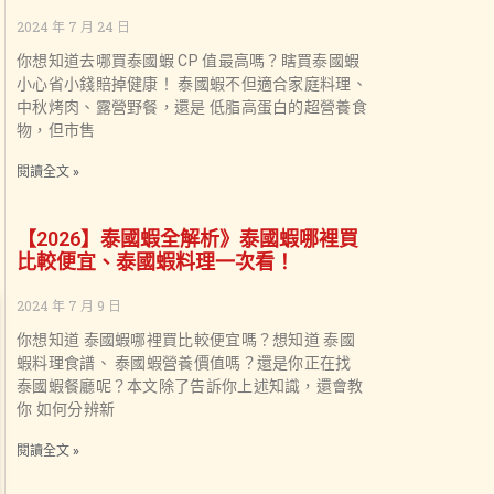
2024 年 7 月 24 日
你想知道去哪買泰國蝦 CP 值最高嗎？瞎買泰國蝦
小心省小錢賠掉健康！ 泰國蝦不但適合家庭料理、
中秋烤肉、露營野餐，還是 低脂高蛋白的超營養食
物，但市售
閱讀全文 »
【2026】泰國蝦全解析》泰國蝦哪裡買
比較便宜、泰國蝦料理一次看！
2024 年 7 月 9 日
你想知道 泰國蝦哪裡買比較便宜嗎？想知道 泰國
蝦料理食譜、 泰國蝦營養價值嗎？還是你正在找
泰國蝦餐廳呢？本文除了告訴你上述知識，還會教
你 如何分辨新
閱讀全文 »