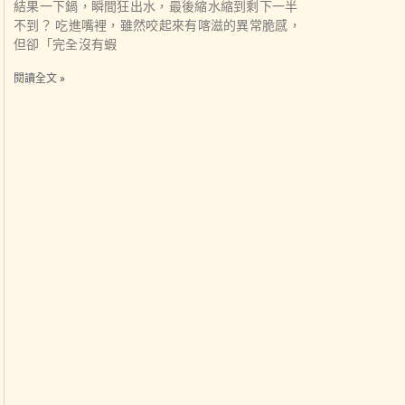
結果一下鍋，瞬間狂出水，最後縮水縮到剩下一半
不到？ 吃進嘴裡，雖然咬起來有喀滋的異常脆感，
但卻「完全沒有蝦
閱讀全文 »