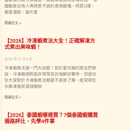
國蝦是台灣人再熟悉不過的食用蝦種，肉質Q彈、
蝦膏濃郁，越大隻
閱讀全文 »
【2026】冷凍蝦煮法大全！正確解凍方
式煮出美味蝦！
2024 年 11 月 6 日
冷凍蝦煮法是一門大訣竅！對於愛吃蝦的朋友們來
說，冷凍蝦絕對是非常常見的海鮮好夥伴，但是往
往大家對於冷凍蝦煮法都還不是很了解，經常用生
水解凍後就直接開始
閱讀全文 »
【2026】泰國蝦哪裡買？7個泰國蝦購買
通路評比、先學4件事