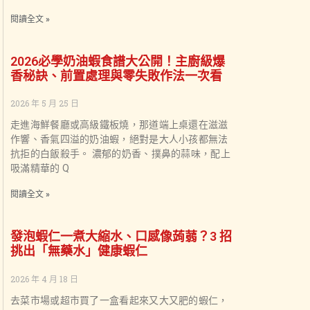
閱讀全文 »
2026必學奶油蝦食譜大公開！主廚級爆
香秘訣、前置處理與零失敗作法一次看
2026 年 5 月 25 日
走進海鮮餐廳或高級鐵板燒，那道端上桌還在滋滋
作響、香氣四溢的奶油蝦，絕對是大人小孩都無法
抗拒的白飯殺手。 濃郁的奶香、撲鼻的蒜味，配上
吸滿精華的 Q
閱讀全文 »
發泡蝦仁一煮大縮水、口感像蒟蒻？3 招
挑出「無藥水」健康蝦仁
2026 年 4 月 18 日
去菜市場或超市買了一盒看起來又大又肥的蝦仁，