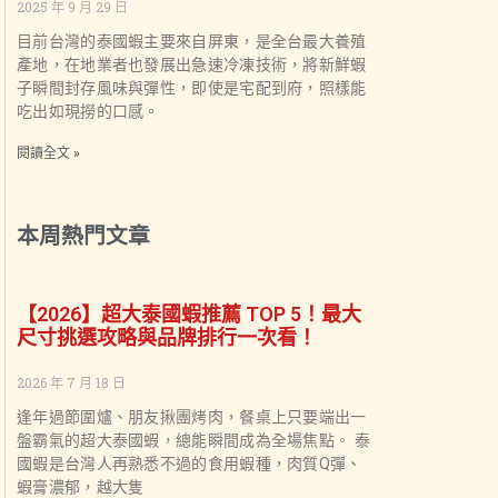
2025 年 9 月 29 日
目前台灣的泰國蝦主要來自屏東，是全台最大養殖
產地，在地業者也發展出急速冷凍技術，將新鮮蝦
子瞬間封存風味與彈性，即使是宅配到府，照樣能
吃出如現撈的口感。
閱讀全文 »
本周熱門文章
【2026】超大泰國蝦推薦 TOP 5！最大
尺寸挑選攻略與品牌排行一次看！
2026 年 7 月 18 日
逢年過節圍爐、朋友揪團烤肉，餐桌上只要端出一
盤霸氣的超大泰國蝦，總能瞬間成為全場焦點。 泰
國蝦是台灣人再熟悉不過的食用蝦種，肉質Q彈、
蝦膏濃郁，越大隻