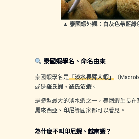
▲ 泰國蝦外觀：白灰色帶藍
泰國蝦學名、命名由來
泰國蝦學名是
「淡水長臂大蝦」
（Macrob
或是
羅氏蝦、羅氏沼蝦
。
是體型最大的淡水蝦之一，泰國蝦生長在
馬來西亞、印尼
等國家都可以看見。
為什麼不叫印尼蝦、越南蝦？