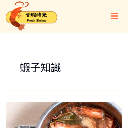
跳
文
Main
至
章
Men
主
分
要
頁
內
容
蝦子知識
【2026】
蝦
頭