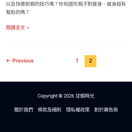
以及快速剝蝦的技巧嗎？你知道吃蝦子對健身、瘦身超有
次
幫助的嗎？
看！
挑
閱讀全文 »
蝦、
剝
蝦
快
←
Previous
1
2
速
學
會！
Copyright © 2026 甘蝦時光
關於我們
條款及細則
隱私權政策
對於廣告商