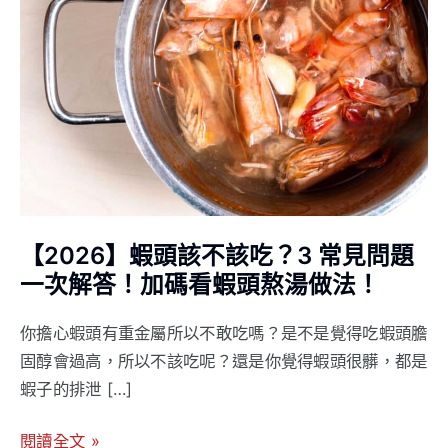
該
不
該
吃？
3
常
見
問
題
【2026】蝦頭該不該吃？3 常見問題
一
一次解答！加碼看蝦頭熬湯做法！
次
解
你擔心蝦頭有重金屬所以不敢吃嗎？是不是覺得吃蝦頭膽
答！
固醇會過高，所以不該吃呢？還是你覺得蝦頭很髒，都是
加
蝦子的排泄 […]
碼
看
閱讀全文 »