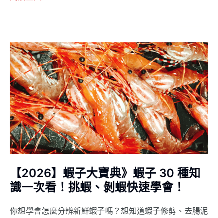
蝦
頭
熬
湯
【2026】
做
蝦
法！
子
大
寶
典》
蝦
子
30
【2026】蝦子大寶典》蝦子 30 種知
種
知
識一次看！挑蝦、剝蝦快速學會！
識
你想學會怎麼分辨新鮮蝦子嗎？想知道蝦子修剪、去腸泥
一