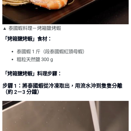
▲ 泰國蝦料理－烤箱鹽烤蝦
「烤箱鹽烤蝦」食材：
泰國蝦 1 斤（段泰國蝦紅頭母蝦）
粗粒天然鹽 300 g
「烤箱鹽烤蝦」料理步驟：
步驟 1：將泰國蝦從冷凍取出，用流水沖到隻隻分離
（約 2－3 分鐘）