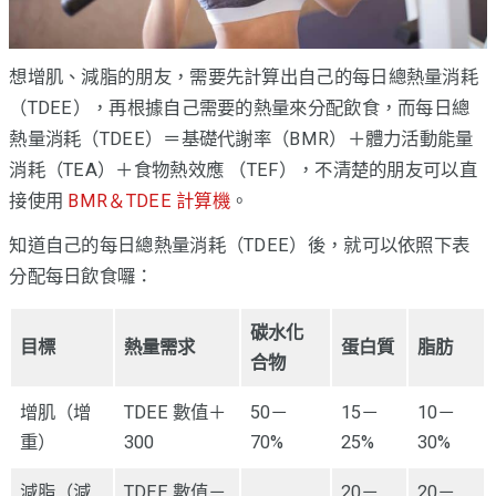
想增肌、減脂的朋友，需要先計算出自己的每日總熱量消耗
（TDEE），再根據自己需要的熱量來分配飲食，而每日總
熱量消耗（TDEE）＝基礎代謝率（BMR）＋體力活動能量
消耗（TEA）＋食物熱效應 （TEF），不清楚的朋友可以直
接使用
BMR＆TDEE 計算機
。
知道自己的每日總熱量消耗（TDEE）後，就可以依照下表
分配每日飲食囉：
碳水化
目標
熱量需求
蛋白質
脂肪
合物
增肌（增
TDEE 數值＋
50－
15－
10－
重）
300
70%
25%
30%
減脂（減
TDEE 數值－
20－
20－