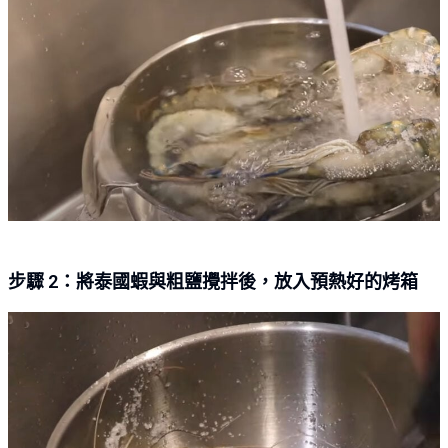
步驟 2：將泰國蝦與粗鹽攪拌後，放入預熱好的烤箱