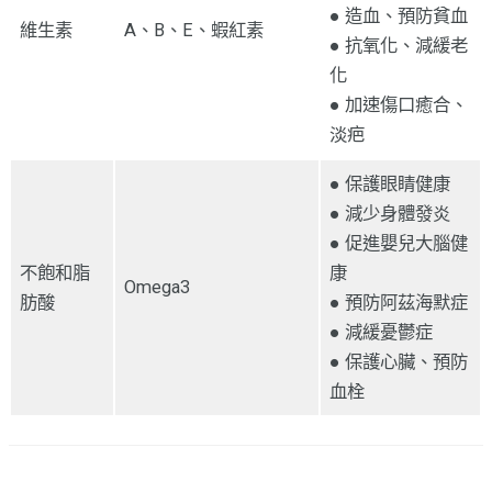
● 造血、預防貧血
維生素
A、B、E、蝦紅素
● 抗氧化、減緩老
化
● 加速傷口癒合、
淡疤
● 保護眼睛健康
● 減少身體發炎
● 促進嬰兒大腦健
不飽和脂
康
Omega3
肪酸
● 預防阿茲海默症
● 減緩憂鬱症
● 保護心臟、預防
血栓