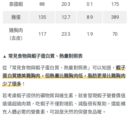
泰國蝦
88
20.3
0.1
175
雞蛋
135
12.7
8.9
389
雞胸肉
117
23.3
1.9
70
（去皮）
▲ 常見食物與蝦子蛋白質、熱量對照表
從「常見食物與蝦子蛋白質、熱量對照表」可以知道，
蝦子
蛋白質媲美雞胸肉，但熱量比雞胸肉低，脂肪更是比雞胸肉
少了很多
！
若考慮蝦子提供的礦物質與維生素，就會發現蝦子營養價值
遠遠超過肉類，吃蝦子不僅對增肌、減脂很有幫助，還能補
充人體必需的營養素，可說是天然的保健食品喔。