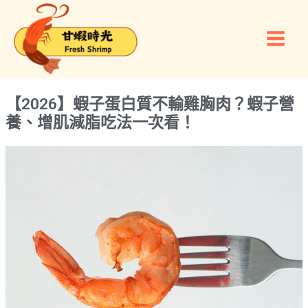
跳
Main
至
Men
主
要
內
容
【2026】蝦子蛋白質不輸雞胸肉？蝦子營
養、增肌減脂吃法一次看！