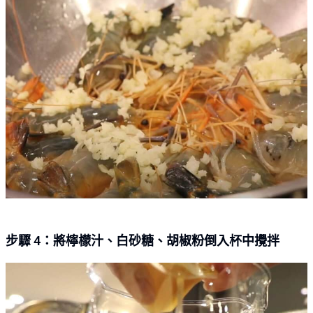
步驟 4：將檸檬汁、白砂糖、胡椒粉倒入杯中攪拌