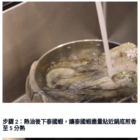
步驟 2：熱油後下泰國蝦，讓泰國蝦盡量貼近鍋底煎香
至 5 分熟