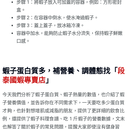
步驟 1：將蝦子放入可加蓋的容器，例如：方形密封
盒。
步驟 2：在容器中倒水，使水淹過蝦子。
步驟 3：蓋上蓋子，放冰箱冷凍。
容器中加水，能夠防止蝦子水分流失，保持蝦子鮮嫩
口感。
蝦子蛋白質多，補營養、調體態找「
段
泰國蝦專賣店
」
今天我們分析了蝦子蛋白質、蝦子熱量的數值，也介紹了蝦
子營養價值，並告訴你在不同需求下，一天要吃多少蛋白質
才夠，也針對想增肌或減脂的朋友，提供了更詳細的飲食比
例，還提供了蝦子料理食譜、吃 1 斤蝦子的營養數據，文末
也解答了關於蝦子的常見問題，提醒大家即使沒有健身習