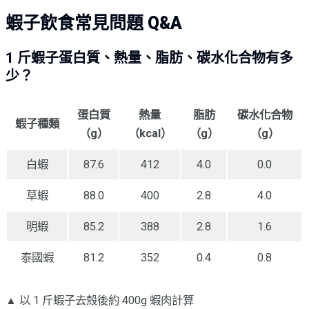
蝦子飲食常見問題 Q&A
1 斤蝦子蛋白質、熱量、脂肪、碳水化合物有多
少？
蛋白質
熱量
脂肪
碳水化合物
蝦子種類
（g）
（kcal）
（g）
（g）
白蝦
87.6
412
4.0
0.0
草蝦
88.0
400
2.8
4.0
明蝦
85.2
388
2.8
1.6
泰國蝦
81.2
352
0.4
0.8
▲ 以 1 斤蝦子去殼後約 400g 蝦肉計算