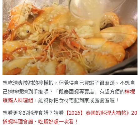
想吃清爽酸甜的檸檬蝦，但覺得自己買蝦子很麻煩、不想自
己擠檸檬擠到手痠嗎？「段泰國蝦專賣店」有超方便的
檸檬
蝦懶人料理組
，能幫你把食材宅配到家或露營區喔！
想看更多蝦料理食譜？請看
【2026】泰國蝦料理大補帖》20
道蝦料理食譜、吃蝦好處一次看！