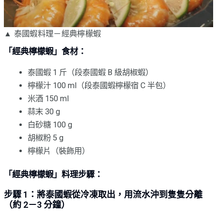
▲ 泰國蝦料理－經典檸檬蝦
「經典檸檬蝦」食材：
泰國蝦 1 斤（段泰國蝦 B 級胡椒蝦）
檸檬汁 100 ml（段泰國蝦檸檬宿 C 半包）
米酒 150 ml
蒜末 30 g
白砂糖 100 g
胡椒粉 5 g
檸檬片（裝飾用）
「經典檸檬蝦」料理步驟：
步驟 1：將泰國蝦從冷凍取出，用流水沖到隻隻分離
（約 2－3 分鐘）