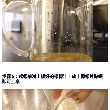
步驟 5：起鍋前淋上調好的檸檬汁，放上檸檬片點綴，
即可上桌