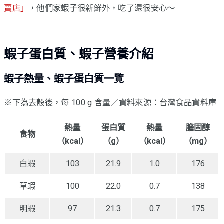
賣店」
，他們家蝦子很新鮮外，吃了還很安心～
蝦子蛋白質、蝦子營養介紹
蝦子熱量、蝦子蛋白質一覽
※下為去殼後，每 100 g 含量／資料來源：台灣食品資料庫
熱量
蛋白質
熱量
膽固醇
食物
（kcal）
（g）
（kcal）
（mg）
白蝦
103
21.9
1.0
176
草蝦
100
22.0
0.7
138
明蝦
97
21.3
0.7
175