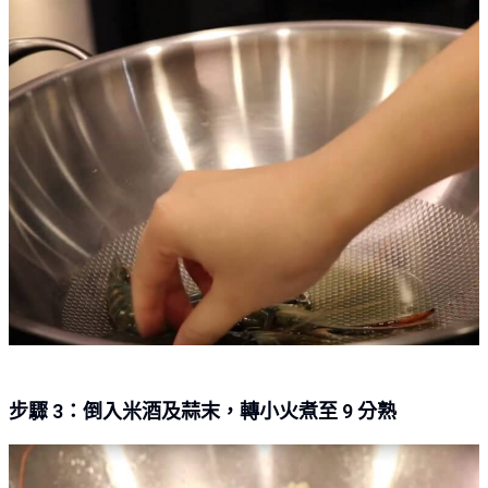
步驟 3：倒入米酒及蒜末，轉小火煮至 9 分熟